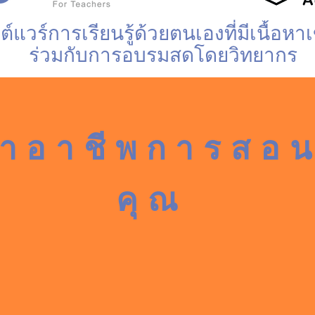
์แวร์การเรียนรู้ด้วยตนเองที่มีเนื้อหาเ
ร่วมกับการอบรมสดโดยวิทยากร
นาอาชีพการสอ
คุณ
rs’ จัดทำขึ้นเพื่อคุรุสภาของประเทศไทยเป็นพิเศษ คือเป็นห
้อหาอันครบถ้วนและหลากหลายของซอฟต์แวร์การเรียนรู้ด้
เ
เสริมทักษะภาษาอังกฤษของคุณ
นาที่ถ่ายทอดโดยวิทยากรที่มีคุณสมบัติระดับสูงซึ่งเชี่ยว
ต
ให้ถึงเกณฑ์มาตรฐานขั้นต่ำและ
ค
พัฒนาต่อยอดไปอีกขั้น:
อ