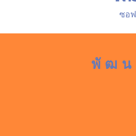
ซอฟต
พัฒ
โครงการ ‘NYC English for Teache
และไม่เหมือนใคร เราได้นำเนื
ได้รับการรับรองโดยสำนักงาน
ผสานกับคอร์สสัมม
เลขาธิการคุรุสภา ซอฟต์แวร์ NYC
English สอดคล้องกับหลักสูตรการ
ศึกษาของไทยและมาตรฐาน CEFR