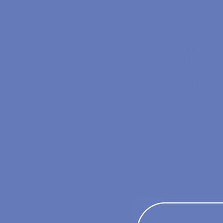
สิทธิในการใช้ซอฟต
อบรมสด 4 ครั้ง กับ
การฝึกฝนไวยากรณ์
การอบรมการนำภาษา
แบบทดสอบที่ขับเคล
เกียรติบัตรที่ได้ร