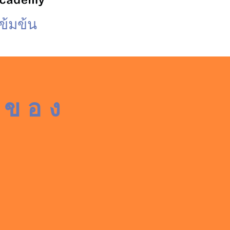
ข้มข้น
นของ
ลักสูตรที่มีการผสมผสานที่แตกต่าง
วยตนเองของ NYC English มาผสม
ป็นหลักฐานในความมุ่งมั่นพัฒนา
ชาญด้านภาษาอังกฤษ
นเองและการเติบโตทางอาชีพของ
ุณ สามารถใช้ประกอบการยื่นขอต่อ
ายุ